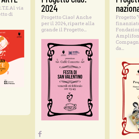
2024
naziona
R.T.E.Al via
tto di
Progetto Ciao! Anche
Progetto "
per il 2024, riparte alla
finanziat
grande il Progetto...
Fondazio
Amplifo
Compagni
da...