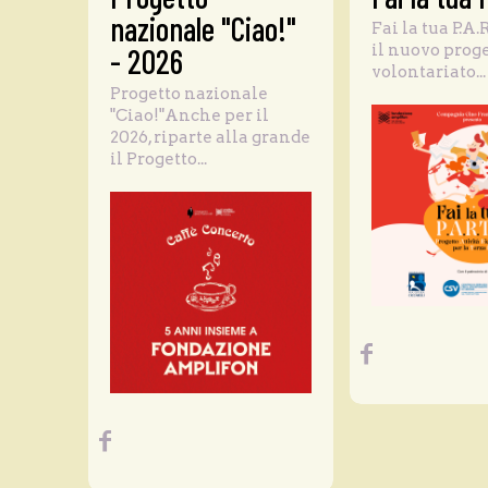
nazionale "Ciao!"
Fai la tua P.A.
il nuovo proge
- 2026
volontariato...
Progetto nazionale
"Ciao!"Anche per il
2026, riparte alla grande
il Progetto...