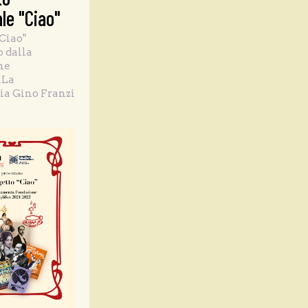
le "Ciao"
Ciao"
o dalla
ne
nLa
a Gino Franzi